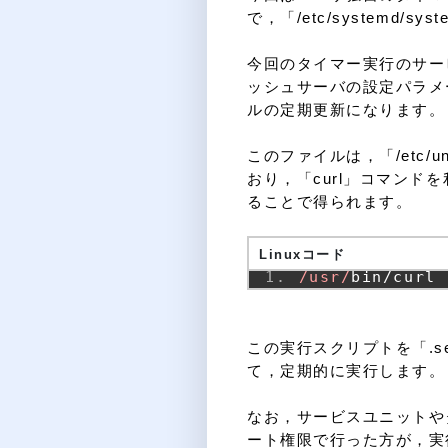
で，「/etc/systemd/
今回のタイマー実行のサー
ッシュサーバの設定パラメータ
ルの定期更新になります。
このファイルは，「/etc/unb
おり，「curl」コマンド
ることで得られます。
Linuxコード
/usr/
bin
/
curl 
この実行スクリプトを「.s
て，定期的に実行します。
なお，サービスユニットや
ート権限で行った方が，実