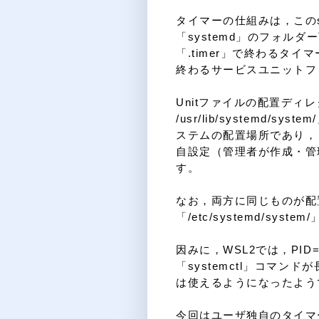
タイマーの仕組みは，このs
「systemd」のフォルダ
「.timer」で終わるタイマ
終わるサービスユニットフ
Unitファイルの配置ディ
/usr/lib/systemd/
ステムの配置場所であり，「/et
自設定（管理者が作成・管理
す。
なお，両方に同じものが配
「/etc/systemd/sys
因みに，WSL2では，PID=
「systemctl」コマ
は使えるようになったよう
今回はユーザ独自のタイマ