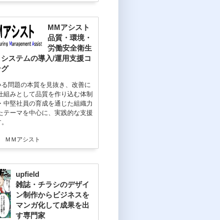
MMアシスト
品質・環境・
労働安全衛生
システムの導入/運用支援コ
ング
いる問題の本質を見抜き、改善に
仕組みとして品質を作り込む体制
・中堅社員の育成を通じた組織力
ったテーマを中心に、実践的な支援
す。
internic.net/domain/name.cache
com ＭＭアシスト
upfield
雑誌・チラシのデザイ
ン制作からビジネスを
マンガ化して成果を出
す専門家