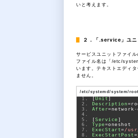
いと考えます。
２．
「.service」
サービスユニットファイル
ファイル名は「/etc/systemd
います。テキストエディター
ません。
/etc/systemd/system/root
[
Unit
]
Description
=
ro
After
=
network
-
[
Service
]
Type
=
oneshot
ExecStart
=
/usr
ExecStartPost
=