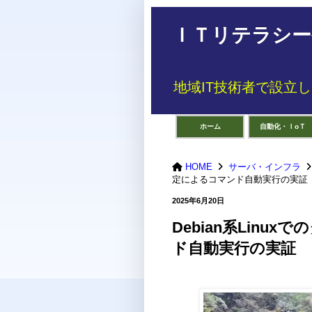
ＩＴリテラシー研
地域IT技術者で設立
ホーム
自動化・ＩoＴ
HOME
サーバ・インフラ
定によるコマンド自動実行の実証
2025年6月20日
Debian系Linu
ド自動実行の実証