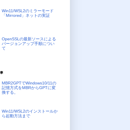
Win11/WSL2のミラーモード
「Mirrored」ネットの実証
OpenSSLの最新ソースによる
バージョンアップ手順につい
て
事
MBR2GPTでWindows10/11の
記憶方式をMBRからGPTに変
換する。
Win11/WSL2のインストールか
ら起動方法まで