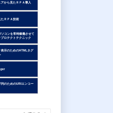
ニアから見たＲＰＡ導入
見たＲＰＡ技術
パソコンを常時稼働させて
クプロテクトテクニック
表示のためのHTMLタグ
ル
ager
字列のためのURIエンコー