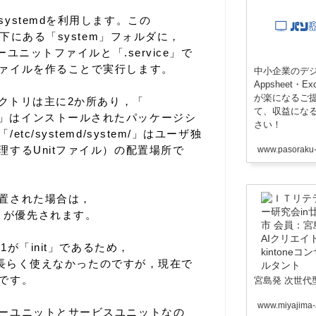
ystemdを利用します。この
ー下にある「system」フォルダに，
ーユニットファイルと「.service」で
ァイルを作ることで実行します。
中小企業のデジ
Appsheet・
が楽になるご
レクトリは主に2か所あり，「
て、収益にな
system/」はインストールされたパッケージシ
さい！
c/systemd/system/」はユーザ独
するUnitファイル）の配置場所で
www.pasora
置された場合は，
tem/」が優先されます。
1が「init」であるため，
ンドが長らく使えなかったのですが，現在で
です。
宮島発 次世代
www.miyajima-a
ーユニットとサービスユニットなの