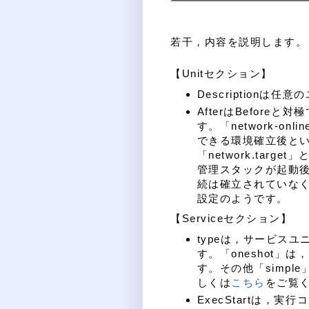
若干，内容を説明します。
【Unitセクション】
Descriptionは
AfterはBefore
す。「network-onl
できる環境確立後と
「network.tar
管理スタックが起動
続は確立されていな
設定のようです。
【Serviceセクション】
typeは，サービス
す。「oneshot」
す。その他「simple
しくは
こちら
をご覧
ExecStartは，