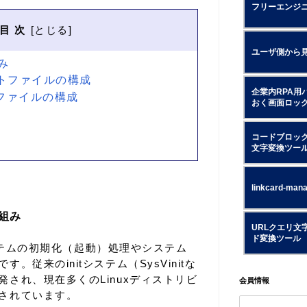
フリーエンジ
目 次
ユーザ側から
み
ニットファイルの構成
企業内RPA用
トファイルの構成
おく画面ロッ
コードブロック
文字変換ツー
linkcard-man
組み
URLクエリ文
ド変換ツール
、システムの初期化（起動）処理やシステム
。従来のinitシステム（SysVinitな
され、現在多くのLinuxディストリビ
会員情報
されています。