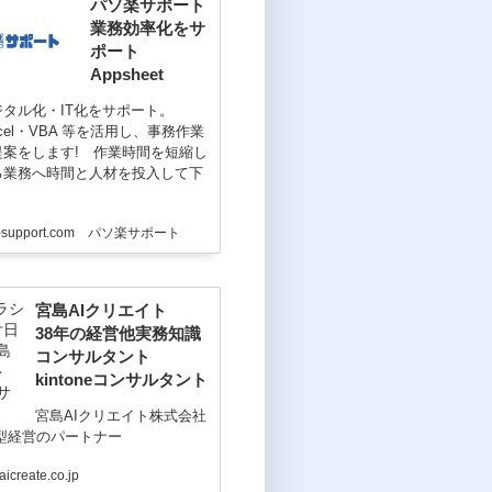
パソ楽サポート
業務効率化をサ
ポート
Appsheet
タル化・IT化をサポート。
Excel・VBA 等を活用し、事務作業
提案をします! 作業時間を短縮し
る業務へ時間と人材を投入して下
ku-support.com パソ楽サポート
宮島AIクリエイト
38年の経営他実務知識
コンサルタント
kintoneコンサルタント
宮島AIクリエイト株式会社
型経営のパートナー
icreate.co.jp