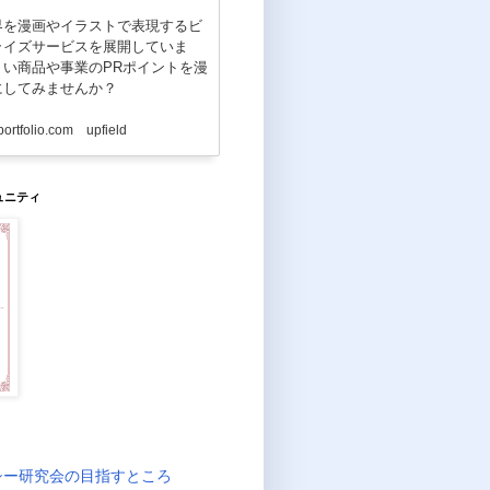
界を漫画やイラストで表現するビ
ライズサービスを展開していま
くい商品や事業のPRポイントを漫
にしてみませんか？
portfolio.com upfield
ュニティ
tps
:
//www.internic.net/domain/named.cache |
シー研究会の目指すところ