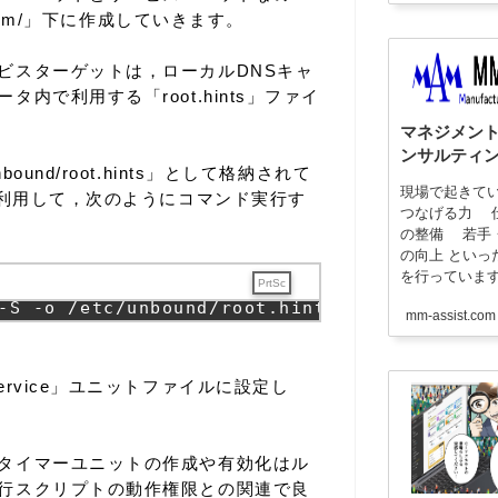
system/」下に作成していきます。
ビスターゲットは，ローカルDNSキャ
内で利用する「root.hints」ファイ
マネジメント
ンサルティ
ound/root.hints」として格納されて
現場で起きて
を利用して，次のようにコマンド実行す
つなげる力 
の整備 若手
の向上 とい
を行っていま
PrtSc
-
S 
-
o 
/
etc
/
unbound
/
root
.
hints https
:
//www.
mm-assist.
ervice」ユニットファイルに設定し
タイマーユニットの作成や有効化はル
行スクリプトの動作権限との関連で良