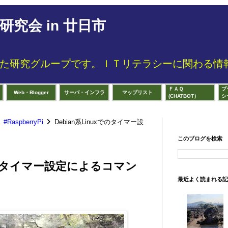
究会 in 廿日市
した研究グループです。ＩＴリテラシーに関わる情
ＦＡＱ
プ
Web・Blogger
サーバ・インフラ
マップリスト
(CHATBOT）
シ
#RaspberryPi
Debian系Linuxでのタイマー設
このブログを検索
xでのタイマー設定によるコマン
最近よく読まれる記