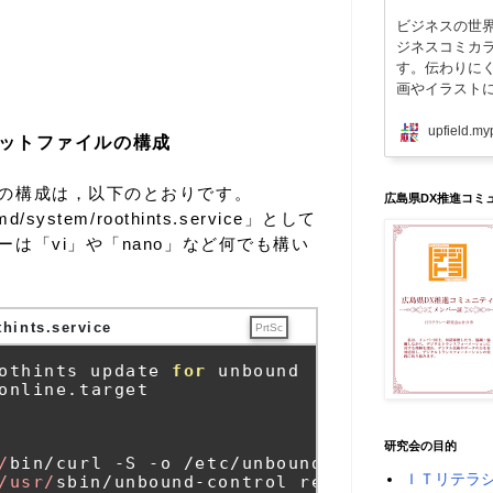
ビジネスの世
ジネスコミカ
す。伝わりに
画やイラスト
upfield.my
ユニットファイルの構成
の構成は，以下のとおりです。
広島県DX推進コミ
/system/roothints.service」として
は「vi」や「nano」など何でも構い
hints.service
PrtSc
othints update 
for
 unbound
online
.
target
研究会の目的
/
bin
/
curl 
-
S 
-
o 
/
etc
/
unbound
/
root
.
hints ht
ＩＴリテラ
/usr/
sbin
/
unbound
-
control reload