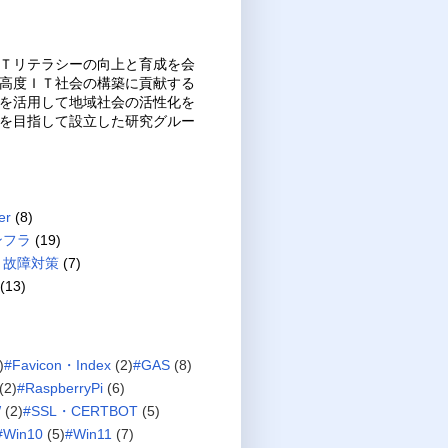
Ｔリテラシーの向上と育成を会
高度ＩＴ社会の構築に貢献する
を活用して地域社会の活性化を
を目指して設立した研究グルー
er
(8)
ンフラ
(19)
・故障対策
(7)
(13)
)
#Favicon・Index
(2)
#GAS
(8)
(2)
#RaspberryPi
(6)
W
(2)
#SSL・CERTBOT
(5)
#Win10
(5)
#Win11
(7)