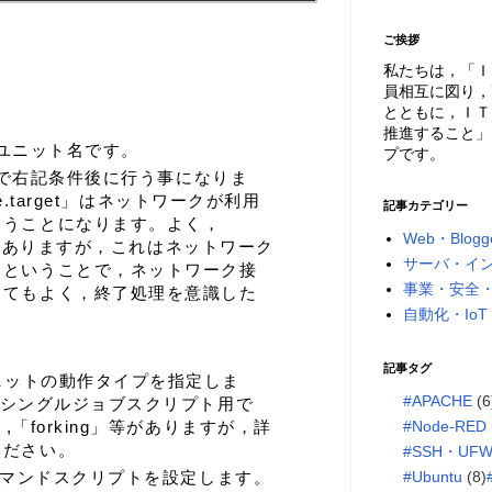
ご挨拶
私たちは，「Ｉ
員相互に図り，
とともに，ＩＴ
推進すること」
任意のユニット名です。
プです。
と対極で右記条件後に行う事になりま
ine.target」はネットワークが利用
記事カテゴリー
いうことになります。よく，
Web・Blogg
get」とありますが，これはネットワーク
サーバ・イ
後ということで，ネットワーク接
事業・安全
くてもよく，終了処理を意識した
自動化・IoT
記事タグ
ユニットの動作タイプを指定しま
#APACHE
(6
は，シングルジョブスクリプト用で
」,「forking」等がありますが，詳
#Node-RED
ください。
#SSH・UF
実行コマンドスクリプトを設定します。
#Ubuntu
(8)