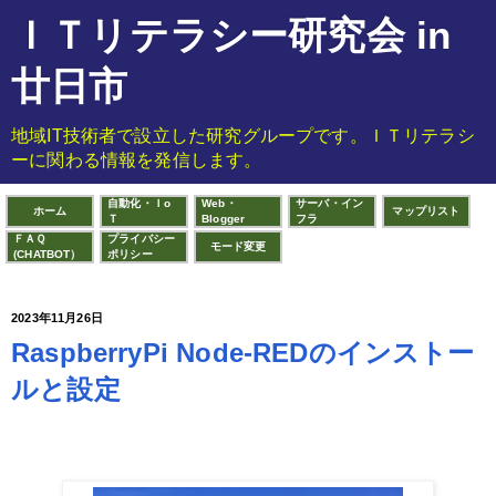
ＩＴリテラシー研究会 in
廿日市
地域IT技術者で設立した研究グループです。ＩＴリテラシ
ーに関わる情報を発信します。
自動化・Ｉo
Web・
サーバ・イン
ホーム
マップリスト
Ｔ
Blogger
フラ
ＦＡＱ
プライバシー
モード変更
(CHATBOT）
ポリシー
2023年11月26日
RaspberryPi Node-REDのインストー
ルと設定