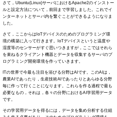
さて，Ubuntu(Linux)サーバにおけるApache2のインストー
ルと設定方法について，前回まで学習しました。これでイ
ンターネットとサーバ内を繋ぐことができるようになりま
した。
さて，ここからはIoTデバイスのためのプログラミング環
境の構築に入って行きます。IoTデバイスというと温度や
湿度等のセンサーがすぐ思いつきますが，ここではそれら
を束ねるクライアント機器とデータを収集するサーバのプ
ログラミング開発環境を作っていきます。
ITの世界で今最も注目を浴びる分野はAIです。このAIは，
農業AIであったり，生産技術AIであったりとあらゆる分野
毎に作って行くことになります。これらを作る過程で最も
必要なもの，それは，各々の分野におけるAI学習用データ
です。
その学習用データを得るには，データを集め分析する仕組