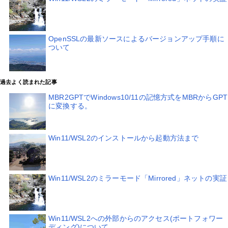
OpenSSLの最新ソースによるバージョンアップ手順に
ついて
過去よく読まれた記事
MBR2GPTでWindows10/11の記憶方式をMBRからGPT
に変換する。
Win11/WSL2のインストールから起動方法まで
Win11/WSL2のミラーモード「Mirrored」ネットの実証
Win11/WSL2への外部からのアクセス(ポートフォワー
ディング)について