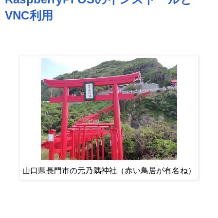
VNC利用
山口県長門市の元乃隅神社（赤い鳥居が有名ね）